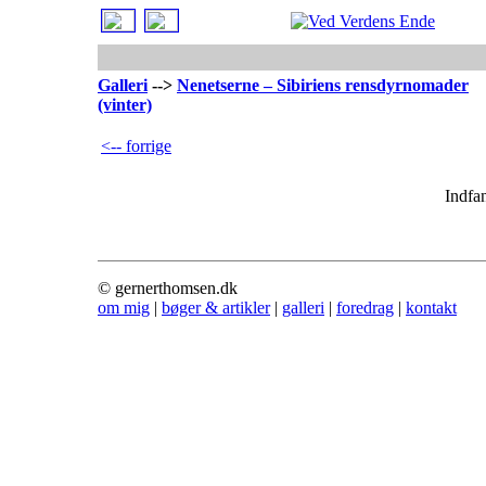
Galleri
-->
Nenetserne – Sibiriens rensdyrnomader
(vinter)
<-- forrige
Indfa
© gernerthomsen.dk
om mig
|
bøger & artikler
|
galleri
|
foredrag
|
kontakt