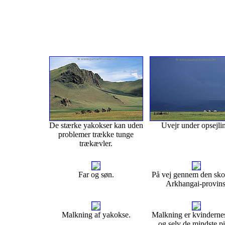
De stærke yakokser kan uden
Uvejr under opsejli
problemer trække tunge
trækævler.
Far og søn.
På vej gennem den sko
Arkhangai-provins
Malkning af yakokse.
Malkning er kvindernes
og selv de mindste p