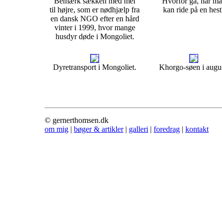
Bemærk sækken med mel
Hvorfor gå, når m
til højre, som er nødhjælp fra
kan ride på en hest
en dansk NGO efter en hård
vinter i 1999, hvor mange
husdyr døde i Mongoliet.
Dyretransport i Mongoliet.
Khorgo-søen i augus
© gernerthomsen.dk
om mig
|
bøger & artikler
|
galleri
|
foredrag
|
kontakt