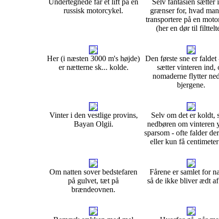
Undertegnede får et lift på en
Selv fantasien sætter 
russisk motorcykel.
grænser for, hvad ma
transportere på en moto
(her en dør til filttelte
Her (i næsten 3000 m's højde)
Den første sne er faldet 
er nætterne sk... kolde.
sætter vinteren ind,
nomaderne flytter ned
bjergene.
Vinter i den vestlige provins,
Selv om det er koldt, 
Bayan Olgii.
nedbøren om vinteren y
sparsom - ofte falder de
eller kun få centimeter
Om natten sover bedstefaren
Fårene er samlet for na
på gulvet, tæt på
så de ikke bliver ædt af
brændeovnen.