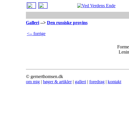
Galleri
-->
Den russiske provins
<-- forrige
Formen
Lenin
© gernerthomsen.dk
om mig
|
bøger & artikler
|
galleri
|
foredrag
|
kontakt