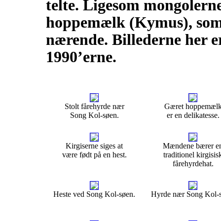
telte. Ligesom mongolerne
hoppemælk (Kymus), som 
nærende. Billederne her er 
1990’erne.
Stolt fårehyrde nær
Gæret hoppemæl
Song Kol-søen.
er en delikatesse.
Kirgiserne siges at
Mændene bærer e
være født på en hest.
traditionel kirgisis
fårehyrdehat.
Heste ved Song Kol-søen.
Hyrde nær Song Kol-s