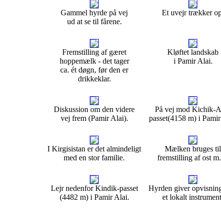
Gammel hyrde på vej
Et uvejr trækker op
ud at se til fårene.
Fremstilling af gæret
Kløftet landskab
hoppemælk - det tager
i Pamir Alai.
ca. ét døgn, før den er
drikkeklar.
Diskussion om den videre
På vej mod Kichik-A
vej frem (Pamir Alai).
passet(4158 m) i Pamir
I Kirgisistan er det almindeligt
Mælken bruges til
med en stor familie.
fremstilling af ost m
Lejr nedenfor Kindik-passet
Hyrden giver opvisnin
(4482 m) i Pamir Alai.
et lokalt instrument