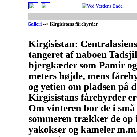
Galleri
--> Kirgisistans fårehyrder
Kirgisistan: Centralasie
tangeret af naboen Tadsji
bjergkæder som Pamir og 
meters højde, mens fåre
og yetien om pladsen på de
Kirgisistans fårehyrder e
Om vinteren bor de i små 
sommeren trækker de op i 
yakokser og kameler m.m.,