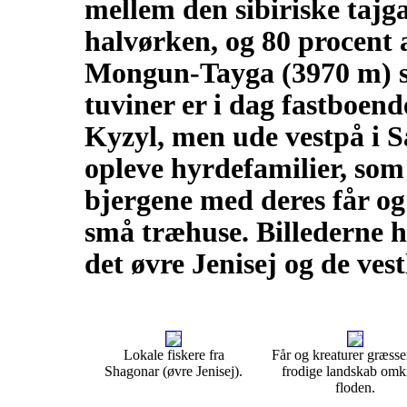
mellem den sibiriske tajga
halvørken, og 80 procent 
Mongun-Tayga (3970 m) so
tuviner er i dag fastboend
Kyzyl, men ude vestpå i 
opleve hyrdefamilier, so
bjergene med deres får og 
små træhuse. Billederne h
det øvre Jenisej og de ves
Lokale fiskere fra
Får og kreaturer græsser
Shagonar (øvre Jenisej).
frodige landskab omk
floden.