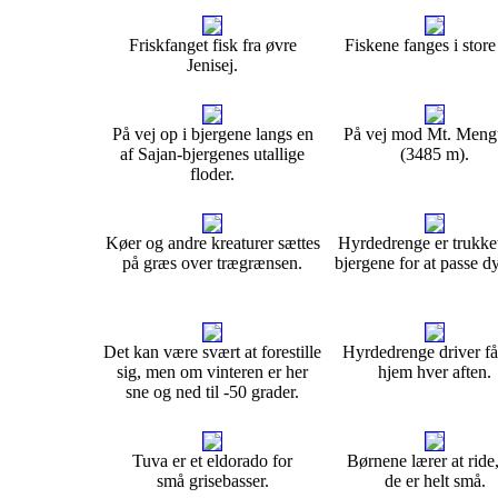
Friskfanget fisk fra øvre
Fiskene fanges i store
Jenisej.
På vej op i bjergene langs en
På vej mod Mt. Meng
af Sajan-bjergenes utallige
(3485 m).
floder.
Køer og andre kreaturer sættes
Hyrdedrenge er trukket
på græs over trægrænsen.
bjergene for at passe d
Det kan være svært at forestille
Hyrdedrenge driver få
sig, men om vinteren er her
hjem hver aften.
sne og ned til -50 grader.
Tuva er et eldorado for
Børnene lærer at ride,
små grisebasser.
de er helt små.