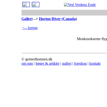
Galleri
-->
Horton River (Canada)
<-- forrige
Moskusokserne flygt
© gernerthomsen.dk
om mig
|
bøger & artikler
|
galleri
|
foredrag
|
kontakt