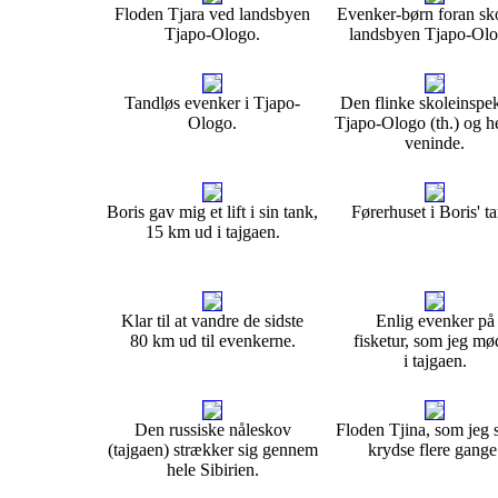
Floden Tjara ved landsbyen
Evenker-børn foran sko
Tjapo-Ologo.
landsbyen Tjapo-Olo
Tandløs evenker i Tjapo-
Den flinke skoleinspek
Ologo.
Tjapo-Ologo (th.) og h
veninde.
Boris gav mig et lift i sin tank,
Førerhuset i Boris' t
15 km ud i tajgaen.
Klar til at vandre de sidste
Enlig evenker på
80 km ud til evenkerne.
fisketur, som jeg mø
i tajgaen.
Den russiske nåleskov
Floden Tjina, som jeg 
(tajgaen) strækker sig gennem
krydse flere gange
hele Sibirien.