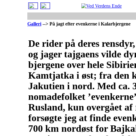
Galleri
--> På jagt efter evenkerne i Kalarbjergene
De rider på deres rensdyr,
og jager tajgaens vilde d
bjergene over hele Sibirien
Kamtjatka i øst; fra den k
Jakutien i nord. Med ca. 3
nomadefolket ’evenkerne’ 
Rusland, kun overgået af 
forsøgte jeg at finde even
700 km nordøst for Bajkal