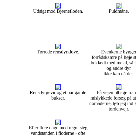
Udsigt mod Bjørnefloden.
Fuldmåne.
Tørrede rensdyrklove.
Evenkerne bygge
forrådskamre på høje s
beklædt med metal, så 
og andre dyr
ikke kan nå det.
Rensdyrgevir og et par gamle
På vejen tilbage fra 
bukser.
mislykkede forsøg på at
nomaderne, løb jeg ind k
tordenvejr.
Efter flere dage med regn, steg
vandstanden i floderne - ofte