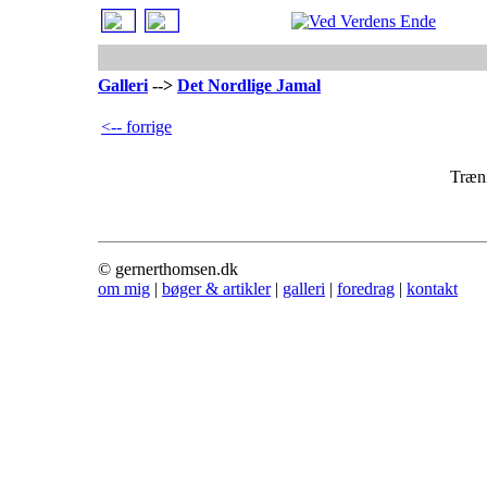
Galleri
-->
Det Nordlige Jamal
<-- forrige
Træni
© gernerthomsen.dk
om mig
|
bøger & artikler
|
galleri
|
foredrag
|
kontakt