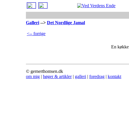
Galleri
-->
Det Nordlige Jamal
<-- forrige
En køkken
© gernerthomsen.dk
om mig
|
bøger & artikler
|
galleri
|
foredrag
|
kontakt