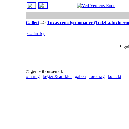
Galleri
-->
Tuvas rensdyrnomader (Todzha-tuvinern
<-- forrige
Bagni
© gernerthomsen.dk
om mig
|
bøger & artikler
|
galleri
|
foredrag
|
kontakt