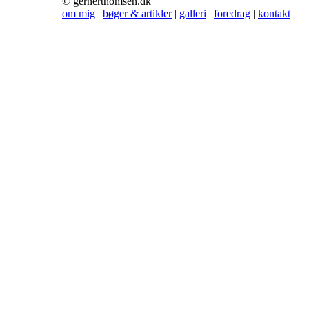
© gernerthomsen.dk
om mig
|
bøger & artikler
|
galleri
|
foredrag
|
kontakt