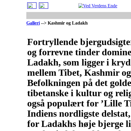
Galleri
--> Kashmir og Ladakh
Fortryllende bjergudsigter
og forrevne tinder domin
Ladakh, som ligger i kryd
mellem Tibet, Kashmir og
Befolkningen på det golde
tibetanske i kultur og rel
også populært for ’Lille Ti
Indiens nordligste delsta
for Ladakhs høje bjerge 