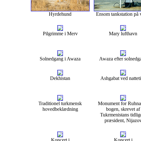
Hyrdehund
Ensom tankstation på 
Pilgrimme i Merv
Mary lufthavn
Solnedgang i Awaza
Awaza efter solnedg
Dekhistan
Ashgabat ved nattet
Traditionel turkmensk
Monument for Ruhn
hovedbeklædning
bogen, skrevet af
Tukrmenistans tidlig
præsident, Nijazo
Koncert i
Koncert i