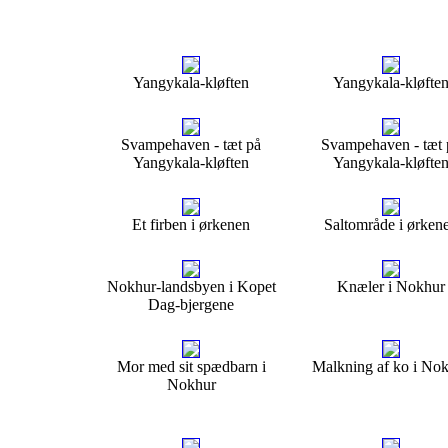
Yangykala-kløften
Yangykala-kløfte
Svampehaven - tæt på
Svampehaven - tæt 
Yangykala-kløften
Yangykala-kløfte
Et firben i ørkenen
Saltområde i ørken
Nokhur-landsbyen i Kopet
Knæler i Nokhur
Dag-bjergene
Mor med sit spædbarn i
Malkning af ko i No
Nokhur