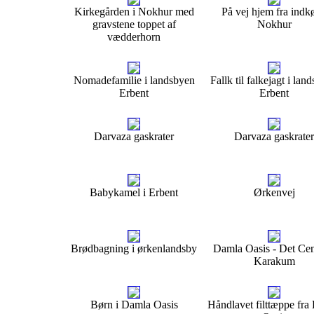
Kirkegården i Nokhur med
På vej hjem fra indkø
gravstene toppet af
Nokhur
vædderhorn
Nomadefamilie i landsbyen
Fallk til falkejagt i lan
Erbent
Erbent
Darvaza gaskrater
Darvaza gaskrater
Babykamel i Erbent
Ørkenvej
Brødbagning i ørkenlandsby
Damla Oasis - Det Cen
Karakum
Børn i Damla Oasis
Håndlavet filttæppe fra