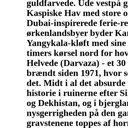
guldfarvede. Ude vestpå g
Kaspiske Hav med store ol
Dubai-inspirerede ferie-r
ørkenlandsbyer byder Kar
Yangykala-kløft med sine p
timers kørsel nord for ho
Helvede (Darvaza) - et 30
brændt siden 1971, hvor sov
det. Midt i al det absurde
historie i ruinerne efter 
og Dekhistan, og i bjergl
nysgerrigheden på den ga
gravstenene toppes af hor