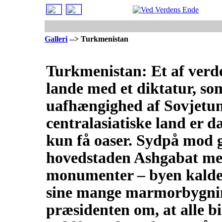
Galleri
--> Turkmenistan
Turkmenistan: Et af verd
lande med et diktatur, so
uafhængighed af Sovjetuni
centralasiatiske land er
kun få oaser. Sydpå mod g
hovedstaden Ashgabat med
monumenter – byen kaldes
sine mange marmorbygning
præsidenten om, at alle bil